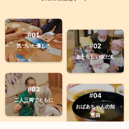
#01
#02
気づいた優しさ
あたらしい友だち
#03
#04
二人三脚でともに
おばあちゃんの知
恵袋