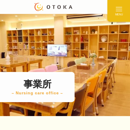
MENU
事業所
– Nursing care office –